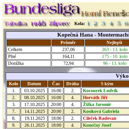
Kola:
Kopečná Hana - Montermachři 
Průměr
Nejlepší
Celkem
237,06
263 - 13. kolo
Plné
164,11
175 - 10. kolo
Dorážka
72,94
96 - 13. kolo
Výkon
Kolo
Datum
Čas
Dráha
S kým
1.
03.10.2025
16:00
2.
Kocourek Ludvík
2.
08.10.2025
16:00
4.
Horváth Jiří
3.
17.10.2025
20:00
4.
Žižka Jaromír
7.
14.11.2025
20:00
2.
Kosíková Gabriela
8.
19.11.2025
18:00
2.
Cileček Radovan
9.
26.11.2025
18:00
4.
Konečný Josef