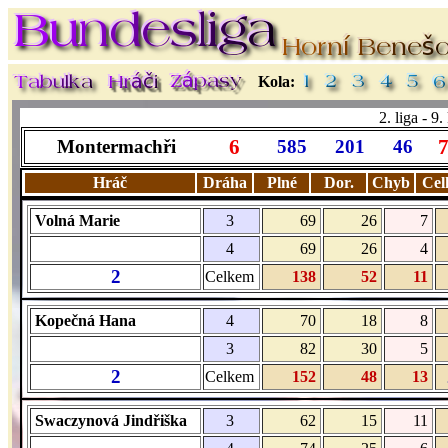
Kola:
2. liga - 9
6
Montermachři
585
201
46
Hráč
Dráha
Plné
Dor.
Chyb
Cel
Volná Marie
3
69
26
7
4
69
26
4
2
Celkem
138
52
11
Kopečná Hana
4
70
18
8
3
82
30
5
2
Celkem
152
48
13
Swaczynová Jindřiška
3
62
15
11