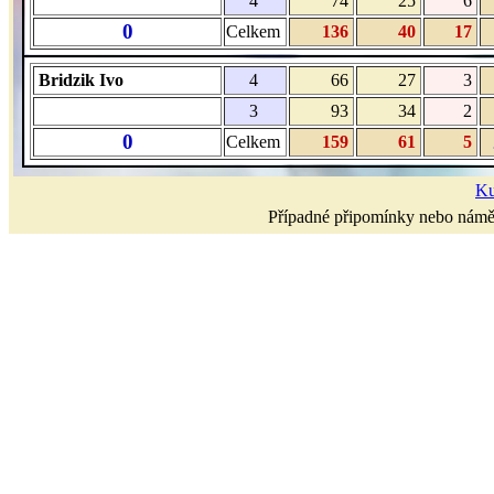
4
74
25
6
0
Celkem
136
40
17
Bridzik Ivo
4
66
27
3
3
93
34
2
0
Celkem
159
61
5
Ku
Případné připomínky nebo námět