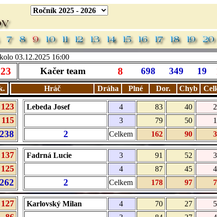
. kolo 03.12.2025 16:00
923
8
Kačer team
698
349
19
k.
Hráč
Dráha
Plné
Dor.
Chyb
Cel
123
Lebeda Josef
4
83
40
2
115
3
79
50
1
238
2
Celkem
162
90
3
137
Fadrná Lucie
3
91
52
3
125
4
87
45
4
262
2
Celkem
178
97
7
127
Karlovský Milan
4
70
27
5