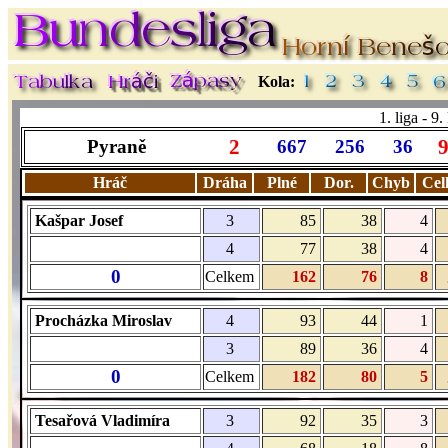
Kola:
1. liga - 9
2
Pyraně
667
256
36
Hráč
Dráha
Plné
Dor.
Chyb
Cel
Kašpar Josef
3
85
38
4
4
77
38
4
0
Celkem
162
76
8
Procházka Miroslav
4
93
44
1
3
89
36
4
0
Celkem
182
80
5
Tesařová Vladimíra
3
92
35
3