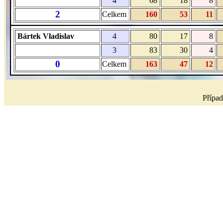
4
68
18
8
2
Celkem
160
53
11
Bártek Vladislav
4
80
17
8
3
83
30
4
0
Celkem
163
47
12
Případ