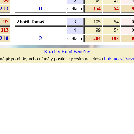
86
3
84
27
4
213
0
Celkem
154
54
9
97
Zbořil Tomáš
3
105
54
0
113
4
99
54
0
210
2
Celkem
204
108
0
Kuželky Horní Benešov
né připomínky nebo náměty posílejte prosím na adresu
hbbundes@sez