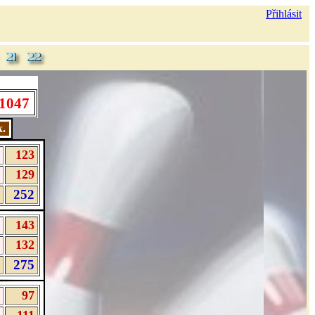
Přihlásit
1047
k.
123
129
252
143
132
275
97