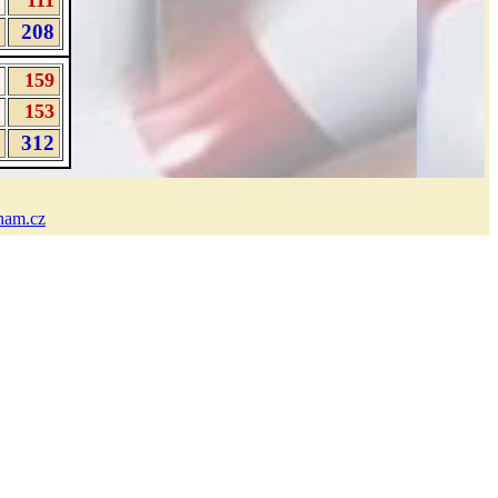
111
208
159
153
312
nam.cz