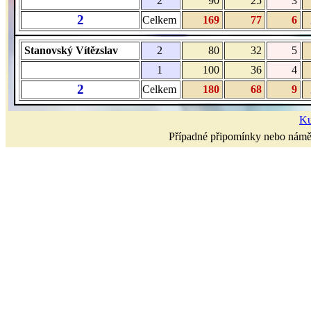
2
90
25
3
2
Celkem
169
77
6
Stanovský Vítězslav
2
80
32
5
1
100
36
4
2
Celkem
180
68
9
Ku
Případné připomínky nebo námět