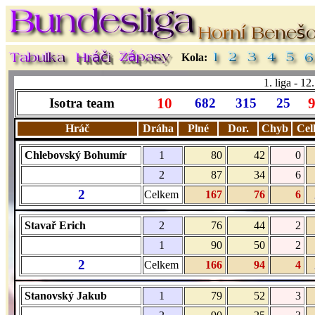
Kola:
1. liga - 1
10
Isotra team
682
315
25
Hráč
Dráha
Plné
Dor.
Chyb
Cel
Chlebovský Bohumír
1
80
42
0
2
87
34
6
2
Celkem
167
76
6
Stavař Erich
2
76
44
2
1
90
50
2
2
Celkem
166
94
4
Stanovský Jakub
1
79
52
3