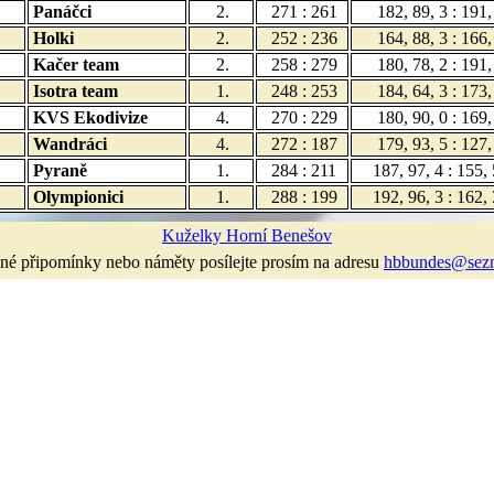
Panáčci
2.
271 : 261
182, 89, 3 : 191,
Holki
2.
252 : 236
164, 88, 3 : 166,
Kačer team
2.
258 : 279
180, 78, 2 : 191,
Isotra team
1.
248 : 253
184, 64, 3 : 173,
KVS Ekodivize
4.
270 : 229
180, 90, 0 : 169,
Wandráci
4.
272 : 187
179, 93, 5 : 127,
Pyraně
1.
284 : 211
187, 97, 4 : 155,
Olympionici
1.
288 : 199
192, 96, 3 : 162,
Kuželky Horní Benešov
né připomínky nebo náměty posílejte prosím na adresu
hbbundes@sez