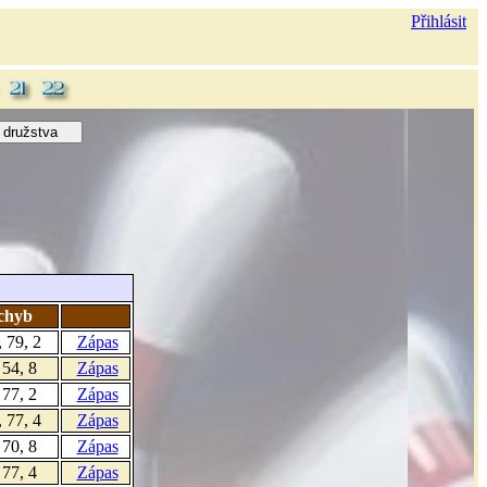
Přihlásit
 chyb
, 79, 2
Zápas
 54, 8
Zápas
 77, 2
Zápas
, 77, 4
Zápas
 70, 8
Zápas
 77, 4
Zápas