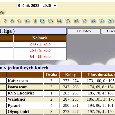
 liga )
Nejhorší
243 - 2. kolo
164 - 9. kolo
64 - 11. kolo
 v jednotlivých kolech
Dráha
Kolky
Plné, dorážka,
Kačer team
3.
273 : 274
173, 100, 0 : 195
Isotra team
3.
243 : 208
174, 69, 8 : 154,
KVS Ekodivize
1.
263 : 263
185, 78, 4 : 186,
Wandráci
2.
287 : 253
186, 101, 3 : 176
Pyraně
4.
290 : 231
194, 96, 1 : 161,
a
Olympionici
3.
273 : 227
197, 76, 4 : 150,