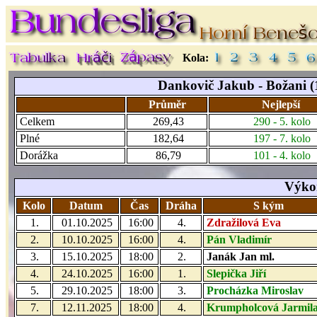
Kola:
Dankovič Jakub - Božani (1.
Průměr
Nejlepší
Celkem
269,43
290 - 5. kolo
Plné
182,64
197 - 7. kolo
Dorážka
86,79
101 - 4. kolo
Výkon
Kolo
Datum
Čas
Dráha
S kým
1.
01.10.2025
16:00
4.
Zdražilová Eva
2.
10.10.2025
16:00
4.
Pán Vladimír
3.
15.10.2025
18:00
2.
Janák Jan ml.
4.
24.10.2025
16:00
1.
Slepička Jiří
5.
29.10.2025
18:00
3.
Procházka Miroslav
7.
12.11.2025
18:00
4.
Krumpholcová Jarmil